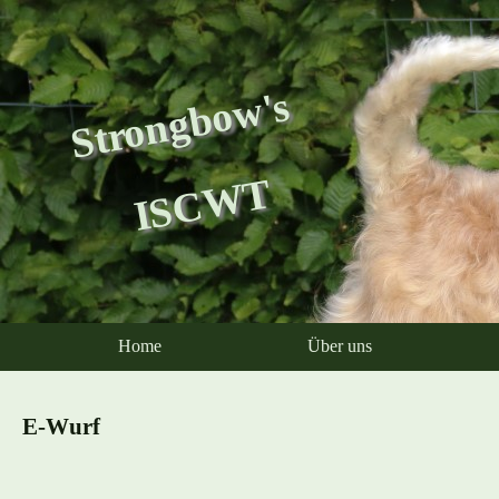
Strongbow's
ISCWT
Home
Über uns
E-Wurf