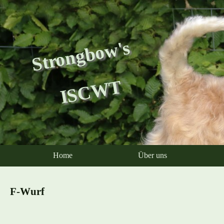
Strongbow's
ISCWT
Home
Über uns
F-Wurf