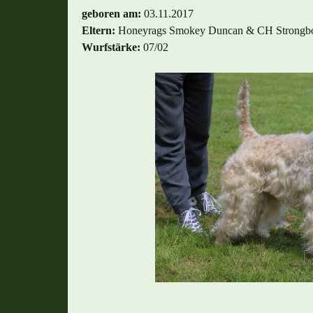
geboren am:
03.11.2017
Eltern:
Honeyrags Smokey Duncan & CH Strongb
Wurfstärke:
07/02