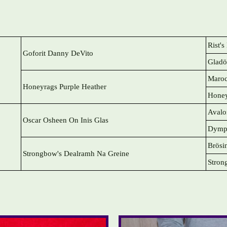
Rist'
Goforit Danny DeVito
Gladö
Maroc
Honeyrags Purple Heather
Honey
Avalo
Oscar Osheen On Inis Glas
Dymph
Brösi
Strongbow's Dealramh Na Greine
Stron