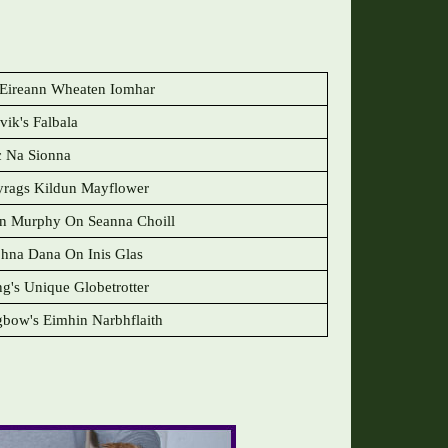
s Eireann Wheaten Iomhar
vik's Falbala
 Na Sionna
rags Kildun Mayflower
n Murphy On Seanna Choill
na Dana On Inis Glas
ng's Unique Globetrotter
gbow's Eimhin Narbhflaith