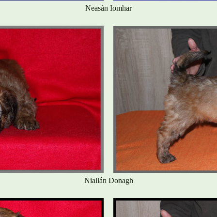
Neasán Iomhar
Niallán Donagh