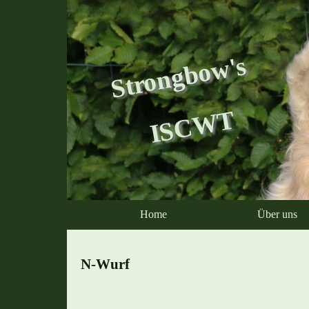
Strongbow's
ISCWT
Home
Über uns
N-Wurf